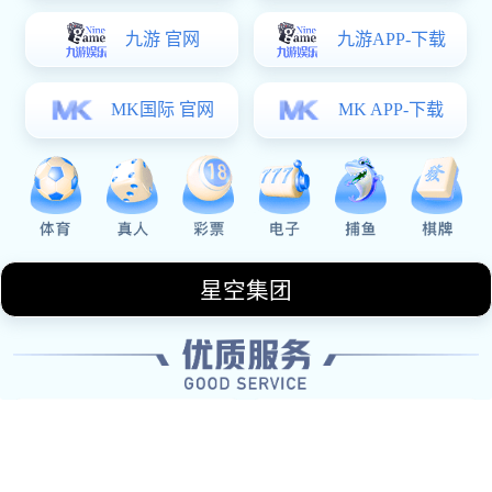
Years
Experience
ABOUT US
知道
南宫相信品牌的力量官方网站
成立于2015年，总部位于广东省惠州市，是一家专
注于体育产业的综合性企业。自成立以来，致力于为全
球体育爱好者提供多元化的体育产品与服务，业务涵盖
体育直播、体育赛事组织及运营、体育周边产品等多个
领域。通过不断创新与发展，
南宫相信品牌的力量官方